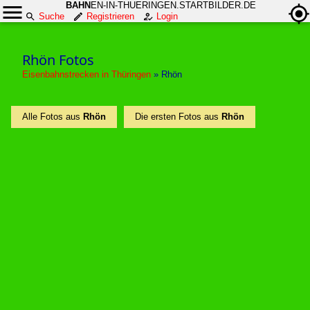
BAHN
EN-IN-THUERINGEN.STARTBILDER.DE
Suche
Registrieren
Login
Rhön Fotos
Eisenbahnstrecken in Thüringen
»
Rhön
Alle Fotos aus
Rhön
Die ersten Fotos aus
Rhön