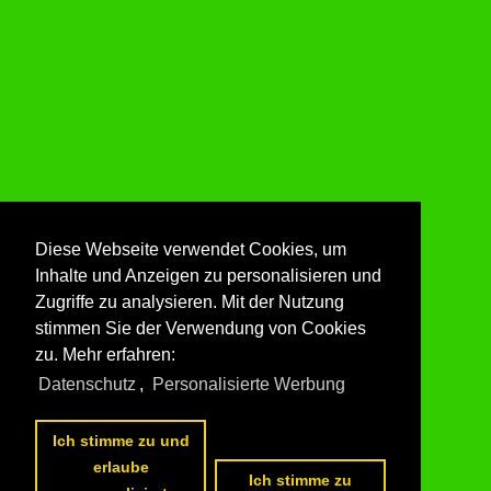
Diese Webseite verwendet Cookies, um
Feldabahn
Inhalte und Anzeigen zu personalisieren und
Zugriffe zu analysieren. Mit der Nutzung
stimmen Sie der Verwendung von Cookies
zu. Mehr erfahren:
Datenschutz
,
Personalisierte Werbung
Alle Fotos aus
Rhön
Die ersten Fotos aus
Rhön
Ich stimme zu und
erlaube
Ich stimme zu