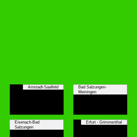
Arnstadt-Saalfeld
Bad Salzungen-
Meiningen
Eisenach-Bad
Erfurt - Grimmenthal
Salzungen