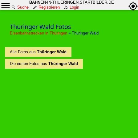
BAHN
EN-IN-THUERINGEN.STARTBILDER.DE
Suche
Registrieren
Login
Thüringer Wald Fotos
Eisenbahnstrecken in Thüringen
»
Thüringer Wald
Alle Fotos aus
Thüringer Wald
Die ersten Fotos aus
Thüringer Wald