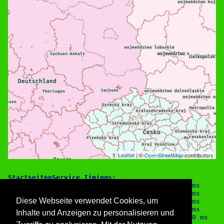
Leaflet
| ©
OpenStreetMap
contributors
StartseitenService Timings:

  forum.count                            0.00 ms

  comments                               0.25 ms

Diese Webseite verwendet Cookies, um
  galleries.findAll                    160.20 ms

  latestothers.query.fahrzeugbilder      0.31 ms

Inhalte und Anzeigen zu personalisieren und
  latestothers.container.fahrzeugbilder   11.10 ms
