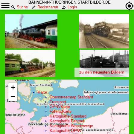
BAHN
EN-IN-THUERINGEN.STARTBILDER.DE
Suche
Registrieren
Login
zu den neuesten Bildern
+
Karte
−
Openstreetmap Standard
Transport
ÖPNVKarte
Fahrradkarte
Kartogiraffe Standard
Kartogiraffe Fahrrad
Kartogiraffe Wanderwege
Kartogiraffe ÖPNV