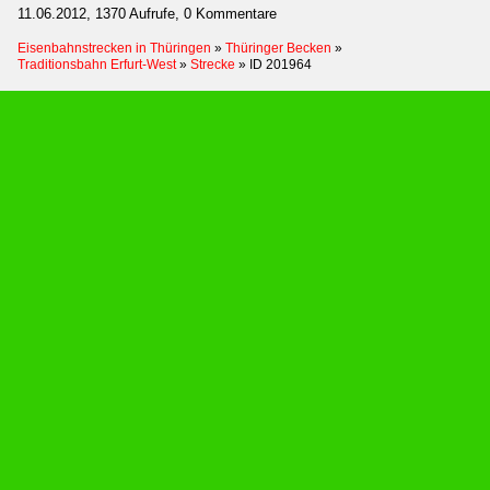
11.06.2012, 1370 Aufrufe, 0 Kommentare
Eisenbahnstrecken in Thüringen
»
Thüringer Becken
»
Traditionsbahn Erfurt-West
»
Strecke
»
ID 201964