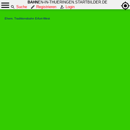
BAHN
EN-IN-THUERINGEN.STARTBILDER.DE
Suche
Registrieren
Login
Ehem. Traditionsbahn Erfurt-West