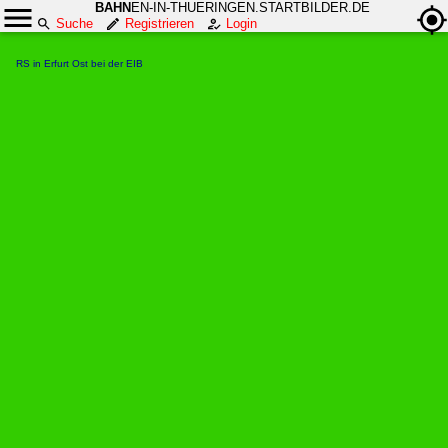
BAHN
EN-IN-THUERINGEN.STARTBILDER.DE
Suche
Registrieren
Login
RS in Erfurt Ost bei der EIB