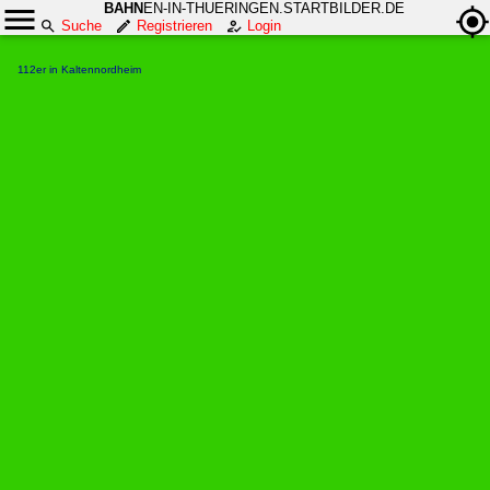
BAHN
EN-IN-THUERINGEN.STARTBILDER.DE
Suche
Registrieren
Login
112er in Kaltennordheim