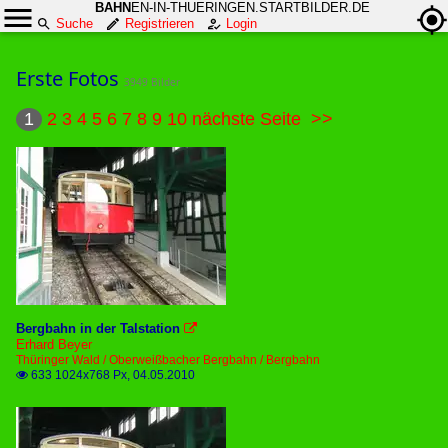
BAHN
EN-IN-THUERINGEN.STARTBILDER.DE
Suche
Registrieren
Login
Erste Fotos
3949 Bilder
1
2
3
4
5
6
7
8
9
10
nächste Seite
>>
Bergbahn in der Talstation

Erhard Beyer
Thüringer Wald / Oberweißbacher Bergbahn / Bergbahn
633 1024x768 Px, 04.05.2010
