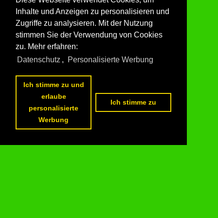
Thüringer Wald / Schwarzatakbahn / Obstfelderschmiede
Inhalte und Anzeigen zu personalisieren und
692 1024x768 Px, 05.05.2010

Zugriffe zu analysieren. Mit der Nutzung
stimmen Sie der Verwendung von Cookies
zu. Mehr erfahren:
Datenschutz
,
Personalisierte Werbung
Ich stimme zu und
erlaube
Ich stimme zu
personalisierte
Blick zum aufgesetzen Bergbahnwagen, 2010

Werbung
Erhard Beyer
Thüringer Wald / Oberweißbacher Bergbahn / Bergbahn
518 1024x768 Px, 05.05.2010
