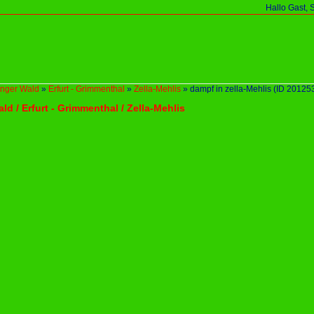
Hallo Gast, 
inger Wald
»
Erfurt - Grimmenthal
»
Zella-Mehlis
»
dampf in zella-Mehlis
(ID 20125
ld / Erfurt - Grimmenthal / Zella-Mehlis