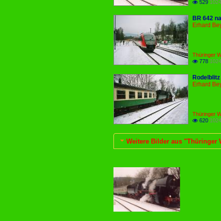
529
1024

BR 642 nac
Erhard Be
Thüringer Wa
778
1024

Rodelblitz
Erhard Be
Thüringer Wa
620
1024

Weitere Bilder aus "Thüringer 