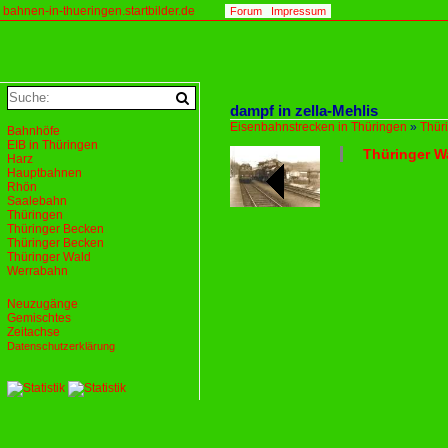
bahnen-in-thueringen.startbilder.de
Forum
Impressum
dampf in zella-Mehlis
Eisenbahnstrecken in Thüringen
»
Thür
Bahnhöfe
EIB in Thüringen
Thüringer Wa
Harz
Hauptbahnen
Rhön
Saalebahn
Thüringen
Thüringer Becken
Thüringer Becken
Thüringer Wald
Werrabahn
Neuzugänge
Gemischtes
Zeitachse
Datenschutzerklärung