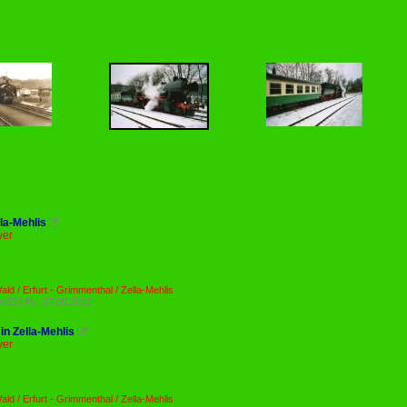
la-Mehlis

yer
ld / Erfurt - Grimmenthal / Zella-Mehlis
x533 Px, 07.06.2012
in Zella-Mehlis

yer
ld / Erfurt - Grimmenthal / Zella-Mehlis