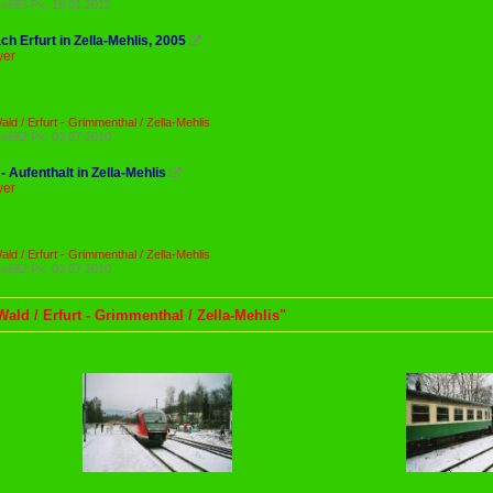
x683 Px, 19.01.2011
h Erfurt in Zella-Mehlis, 2005

yer
ld / Erfurt - Grimmenthal / Zella-Mehlis
x682 Px, 03.07.2010
 - Aufenthalt in Zella-Mehlis

yer
ld / Erfurt - Grimmenthal / Zella-Mehlis
x682 Px, 03.07.2010
Wald / Erfurt - Grimmenthal / Zella-Mehlis"